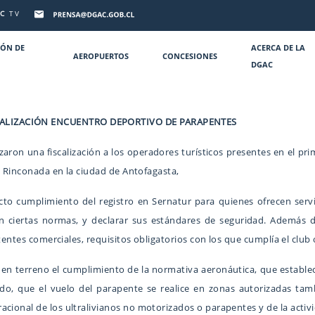
C
TV
IÓN DE
ACERCA DE LA
AEROPUERTOS
CONCESIONES
DGAC
CALIZACIÓN ENCUENTRO DEPORTIVO DE PARAPENTES
izaron una fiscalización a los operadores turísticos presentes en el 
La Rinconada en la ciudad de Antofagasta,
recto cumplimiento del registro en Sernatur para quienes ofrecen ser
n ciertas normas, y declarar sus estándares de seguridad. Además de
patentes comerciales, requisitos obligatorios con los que cumplía el clu
 en terreno el cumplimiento de la normativa aeronáutica, que establec
todo, que el vuelo del parapente se realice en zonas autorizadas ta
cional de los ultralivianos no motorizados o parapentes y de la activi