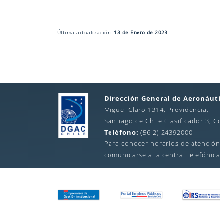
Última actualización:
13 de Enero de 2023
Dirección General de Aeronáuti
Miguel Claro 1314, Providencia,
Santiago de Chile Clasificador 3, C
Teléfono:
(56 2) 24392000
Para conocer horarios de atención
comunicarse a la central telefónica