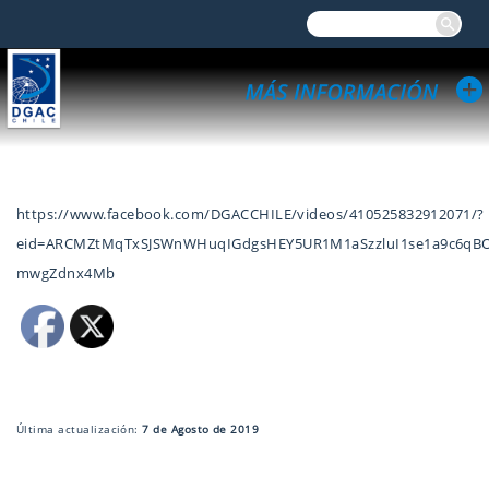
https://www.facebook.com/DGACCHILE/videos/410525832912071/?
eid=ARCMZtMqTxSJSWnWHuqIGdgsHEY5UR1M1aSzzluI1se1a9c6qB
mwgZdnx4Mb
Última actualización:
7 de Agosto de 2019