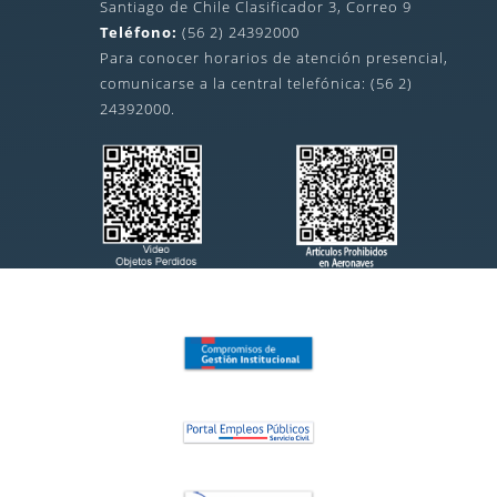
Santiago de Chile Clasificador 3, Correo 9
Teléfono:
(56 2) 24392000
Para conocer horarios de atención presencial,
comunicarse a la central telefónica: (56 2)
24392000.