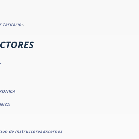
r Tarifario
).
CTORES
C
NCRONICA
ONICA
ción de Instructores Externos